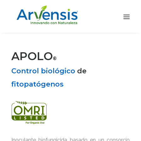
APOLO
®
Control biológico
de
fitopatógenos
Inoculante biofungicida basado en un consorcio