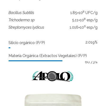
8
Bacillus Subtilis
1.85×10
UFC/g
8
Trichoderma sp
5.11×10
esp/g
6
Streptomyces lydicus
1.016×10
esp/g
2.019%
Silicio orgánico (P/P)
Materia Orgánica (Extractos Vegetales) (P/P)
60.73%